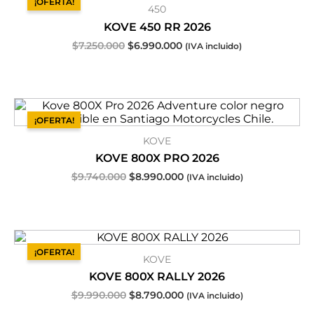
¡OFERTA!
450
original
actual
era:
es:
KOVE 450 RR 2026
$7.250.000.
$6.990.000.
$
7.250.000
$
6.990.000
(IVA incluido)
El
El
precio
precio
¡OFERTA!
original
actual
KOVE
era:
es:
$9.740.000.
$8.990.000.
KOVE 800X PRO 2026
$
9.740.000
$
8.990.000
(IVA incluido)
El
El
precio
precio
¡OFERTA!
KOVE
original
actual
era:
es:
KOVE 800X RALLY 2026
$9.990.000.
$8.790.000.
$
9.990.000
$
8.790.000
(IVA incluido)