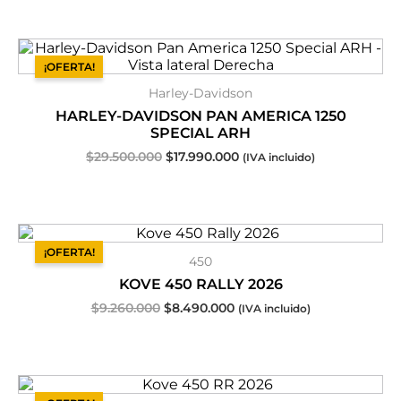
El
El
precio
precio
¡OFERTA!
original
actual
Harley-Davidson
era:
es:
$29.500.000.
$17.990.000.
HARLEY-DAVIDSON PAN AMERICA 1250
SPECIAL ARH
$
29.500.000
$
17.990.000
(IVA incluido)
El
El
precio
precio
¡OFERTA!
450
original
actual
era:
es:
KOVE 450 RALLY 2026
$9.260.000.
$8.490.000.
$
9.260.000
$
8.490.000
(IVA incluido)
El
El
precio
precio