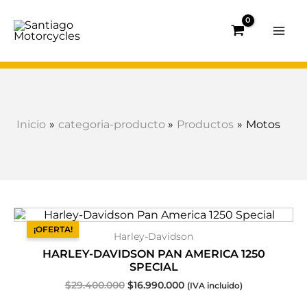
Ir
al
contenido
Inicio
categoria-producto
Productos
Motos
El
El
precio
precio
¡OFERTA!
Harley-Davidson
original
actual
era:
es:
HARLEY-DAVIDSON PAN AMERICA 1250
$29.400.000.
$16.990.000.
SPECIAL
$
29.400.000
$
16.990.000
(IVA incluido)