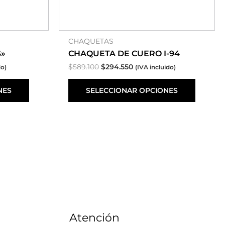
de
de
producto
produc
CHAQUETAS
»
CHAQUETA DE CUERO I-94
$
589.100
$
294.550
do)
(IVA incluido)
NES
SELECCIONAR OPCIONES
Atención