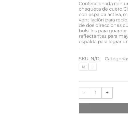
Confeccionada con un 
chaqueta de cuero Ci
con espalda activa, m
ventilación para recib
de dos direcciones c
bolsillos para guarda
reflectantes para ma
espalda para lograr u
SKU:
N/D
Categoría
M
L
-
+