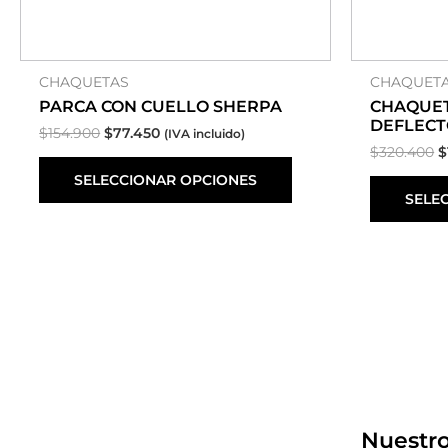
de
producto
CHAQUETAS
CHAQUET
PARCA CON CUELLO SHERPA
CHAQUET
DEFLECT
$
154.900
$
77.450
(IVA incluido)
$
320.400
$
SELECCIONAR OPCIONES
SELE
Instagram
WhatsApp
Facebook
Nuestro