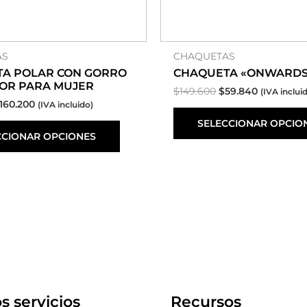
de
producto
AS
CHAQUETAS
A POLAR CON GORRO
CHAQUETA «ONWARDS
OR PARA MUJER
$
149.600
$
59.840
(IVA inclui
160.200
(IVA incluido)
SELECCIONAR OPCIO
CCIONAR OPCIONES
s servicios
Recursos