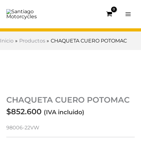
Ir
al
contenido
Inicio
Productos
CHAQUETA CUERO POTOMAC
CHAQUETA
CUERO
POTOMAC
cantidad
CHAQUETA CUERO POTOMAC
$
852.600
(IVA incluido)
98006-22VW