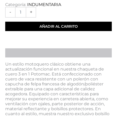
Categoría:
INDUMENTARIA
-
+
AÑADIR AL CARRITO
Descripción
Un estilo motoquero clásico obtiene una
actualización funcional en nuestra chaqueta de
cuero 3 en 1 Potomac. Está confeccionado con
cuero de vaca resistente con un polerón con
capucha de felpa francesa de algodón/poliéster
extraíble para una capa adicional de calidez
acogedora. Equipado con características para
mejorar su experiencia en carretera abierta, como
ventilación con ojales, parte posterior de acción,
material reflectante y bolsillos protectores. En
cuanto al estilo, muestra nuestro exclusivo bolsillo