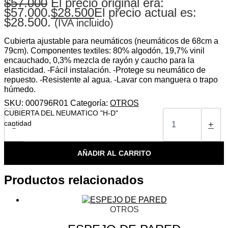
$
57.000
El precio original era:
$57.000.
$
28.500
El precio actual es:
$28.500.
(IVA incluido)
Cubierta ajustable para neumáticos (neumáticos de 68cm a
79cm). Componentes textiles: 80% algodón, 19,7% vinil
encauchado, 0,3% mezcla de rayón y caucho para la
elasticidad. -Fácil instalación. -Protege su neumático de
repuesto. -Resistente al agua. -Lavar con manguera o trapo
húmedo.
SKU:
000796R01
Categoría:
OTROS
CUBIERTA DEL NEUMATICO "H-D"
cantidad
-
+
AÑADIR AL CARRITO
Productos relacionados
OTROS