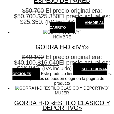
ESPEJO DE PARED
$
50.700
El precio original era:
$50.700.
$
25.350
El precio actual es:
$25.350.
(IVA incluido)
AÑADIR AL
CARRITO
HOMBRE
GORRA H-D «IVY»
$
40.100
El precio original era:
$40.100.
$
16.040
El precio actual es:
$16.040.
(IVA incluido)
SELECCIONAR
Este producto tiene múltiples variantes.
OPCIONES
Las opciones se pueden elegir en la página de
producto
MUJER
GORRA H-D «ESTILO CLASICO Y
DEPORTIVO»