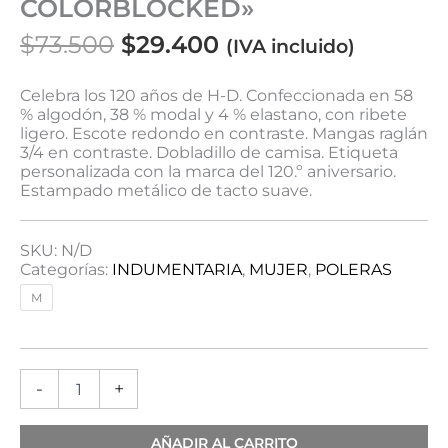
COLORBLOCKED»
$
73.500
$
29.400
(IVA incluido)
Celebra los 120 años de H-D. Confeccionada en 58
% algodón, 38 % modal y 4 % elastano, con ribete
ligero. Escote redondo en contraste. Mangas raglán
3/4 en contraste. Dobladillo de camisa. Etiqueta
personalizada con la marca del 120.º aniversario.
Estampado metálico de tacto suave.
SKU:
N/D
Categorías:
INDUMENTARIA
,
MUJER
,
POLERAS
M
-
+
AÑADIR AL CARRITO