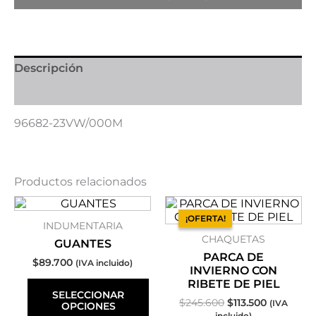
Descripción
Información adicional
96682-23VW/000M
Productos relacionados
Este
El
Este
El
precio
precio
producto
producto
¡OFERTA!
¡OFERTA!
INDUMENTARIA
original
actual
tiene
tiene
CHAQUETAS
era:
es:
múltiples
múltiples
GUANTES
$245.600.
$113.500.
variantes.
variantes.
PARCA DE
$
89.700
(IVA incluido)
Las
Las
INVIERNO CON
opciones
opciones
RIBETE DE PIEL
SELECCIONAR
se
se
$
245.600
$
113.500
(IVA
OPCIONES
pueden
pueden
incluido)