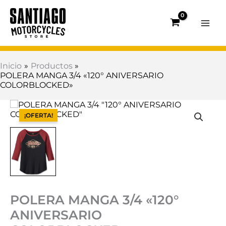
Ir
al
contenido
Inicio
Productos
POLERA MANGA 3/4 «120° ANIVERSARIO
COLORBLOCKED»
El
El
POLERA
precio
precio
MANGA
¡OFERTA!
original
actual
3/4
era:
es:
"120°
$73.500.
$29.400.
ANIVERSARIO
COLORBLOCKED"
cantidad
POLERA MANGA 3/4 «120°
ANIVERSARIO