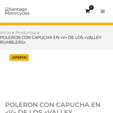
Ir
al
contenido
Inicio
Productos
POLERON CON CAPUCHA EN «V» DE LOS «VALLEY
RUMBLERS»
El
El
POLERON
precio
precio
CON
¡OFERTA!
original
actual
CAPUCHA
era:
es:
EN
$106.800.
$42.720.
"V"
DE
LOS
"VALLEY
RUMBLERS"
cantidad
POLERON CON CAPUCHA EN
«V» DE LOS «VALLEY