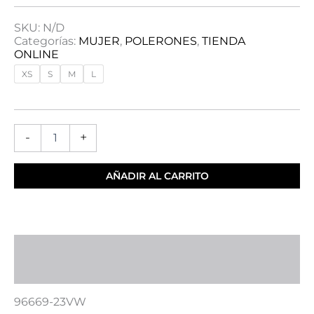
SKU:
N/D
Categorías:
MUJER
,
POLERONES
,
TIENDA
ONLINE
XS
S
M
L
-
+
AÑADIR AL CARRITO
Descripción
Información adicional
96669-23VW