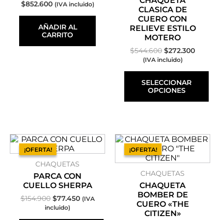
CHAQUETA
$
852.600
(IVA incluido)
se
CLASICA DE
pueden
CUERO CON
AÑADIR AL
elegir
RELIEVE ESTILO
CARRITO
en
MOTERO
la
$
544.600
$
272.300
página
(IVA incluido)
de
producto
SELECCIONAR
OPCIONES
El
Este
El
Este
El
El
precio
precio
precio
precio
producto
producto
¡OFERTA!
¡OFERTA!
¡OFERTA!
¡OFERTA!
original
actual
original
actual
tiene
tiene
CHAQUETAS
era:
es:
era:
es:
múltiples
múltiples
$154.900.
$77.450.
$666.500.
$333.25
CHAQUETAS
variantes.
variantes.
PARCA CON
Las
Las
CUELLO SHERPA
CHAQUETA
opciones
opciones
BOMBER DE
$
154.900
$
77.450
(IVA
se
se
CUERO «THE
incluido)
pueden
pueden
CITIZEN»