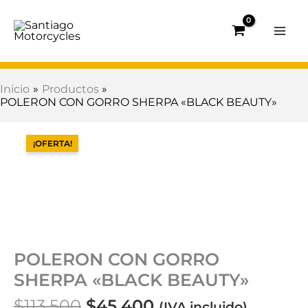
Ir
al
contenido
Inicio
Productos
POLERON CON GORRO SHERPA «BLACK BEAUTY»
El
El
POLERON
precio
precio
CON
¡OFERTA!
original
actual
GORRO
era:
es:
SHERPA
$113.500.
$45.400.
"BLACK
BEAUTY"
cantidad
POLERON CON GORRO
SHERPA «BLACK BEAUTY»
$
113.500
$
45.400
(IVA incluido)