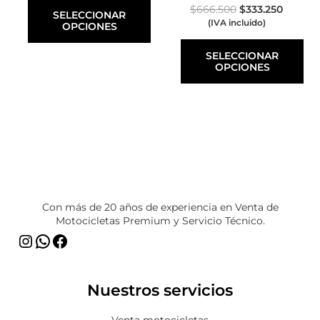
elegir
elegir
$
666.500
$
333.250
SELECCIONAR
en
en
(IVA incluido)
OPCIONES
la
la
página
página
SELECCIONAR
de
de
OPCIONES
producto
producto
Instagram
WhatsApp
Facebook
Con más de 20 años de experiencia en Venta de
Motocicletas Premium y Servicio Técnico.
Nuestros servicios
Venta motocicletas