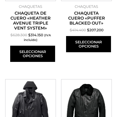
en
en
CHAQUETAS
CHAQUETAS
la
la
página
página
CHAQUETA DE
CHAQUETA
de
de
CUERO «HEATHER
CUERO «PUFFER
producto
producto
AVENUE TRIPLE
BLACKED OUT»
VENT SYSTEM»
$
414.400
$
207.200
$
628.300
$
314.150
(IVA
incluido)
SELECCIONAR
OPCIONES
SELECCIONAR
OPCIONES