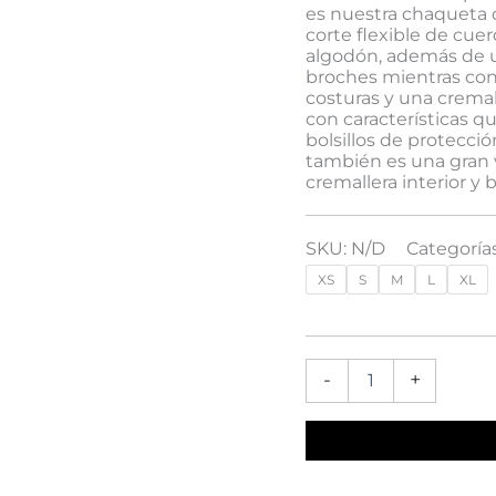
es nuestra chaqueta 
corte flexible de cue
algodón, además de u
broches mientras con
costuras y una cremal
con características q
bolsillos de protecció
también es una gran 
cremallera interior y 
SKU:
N/D
Categoría
XS
S
M
L
XL
-
+