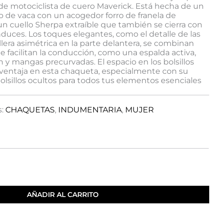
de motociclista de cuero Maverick. Está hecha de un
ro de vaca con un acogedor forro de franela de
n cuello Sherpa extraíble que también se cierra con
duces. Los toques elegantes, como el detalle de las
lera asimétrica en la parte delantera, se combinan
ue facilitan la conducción, como una espalda activa,
n y mangas precurvadas. El espacio en los bolsillos
ventaja en esta chaqueta, especialmente con su
bolsillos ocultos para todos tus elementos esenciales
s:
CHAQUETAS
,
INDUMENTARIA
,
MUJER
AÑADIR AL CARRITO