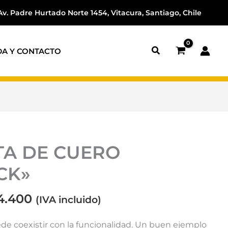
Av. Padre Hurtado Norte 1454, Vitacura, Santiago, Chile
DA Y CONTACTO
El
A DE CUERO
io
precio
inal
actual
CK»
es:
8.800.
$304.400.
4.400
(IVA incluido)
de coexistir con la funcionalidad. Un buen ejemplo