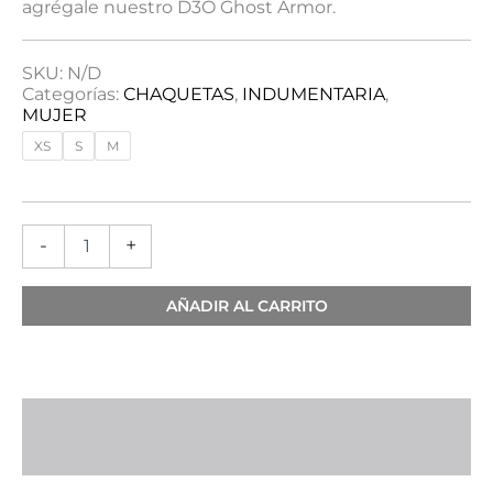
agrégale nuestro D3O Ghost Armor.
SKU:
N/D
Categorías:
CHAQUETAS
,
INDUMENTARIA
,
MUJER
XS
S
M
-
+
AÑADIR AL CARRITO
Descripción
Información adicional