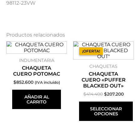
98112-23VW
Productos relacionados
Este
El
El
precio
precio
producto
¡OFERTA!
¡OFERTA!
original
actual
tiene
INDUMENTARIA
era:
es:
múltiples
$414.400.
$207.20
CHAQUETAS
variantes.
CHAQUETA
Las
CUERO POTOMAC
CHAQUETA
opciones
CUERO «PUFFER
$
852.600
(IVA incluido)
se
BLACKED OUT»
pueden
$
414.400
$
207.200
AÑADIR AL
elegir
CARRITO
en
SELECCIONAR
la
OPCIONES
página
de
producto