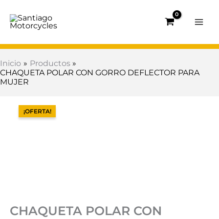
Ir
al
contenido
Inicio
Productos
CHAQUETA POLAR CON GORRO DEFLECTOR PARA
MUJER
El
El
CHAQUETA
precio
precio
POLAR
¡OFERTA!
original
actual
CON
era:
es:
GORRO
$320.400.
$160.200.
DEFLECTOR
PARA
MUJER
cantidad
CHAQUETA POLAR CON