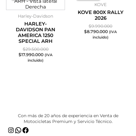
KOVE
es:
era:
es:
era:
$17.990.000.
$29.500.000.
$8.790.000.
$9.990.000
KOVE 800X RALLY
Harley-Davidson
2026
HARLEY-
$
9.990.000
DAVIDSON PAN
$
8.790.000
(IVA
AMERICA 1250
incluido)
SPECIAL ARH
$
29.500.000
$
17.990.000
(IVA
incluido)
Instagram
WhatsApp
Facebook
Con más de 20 años de experiencia en Venta de
Motocicletas Premium y Servicio Técnico.