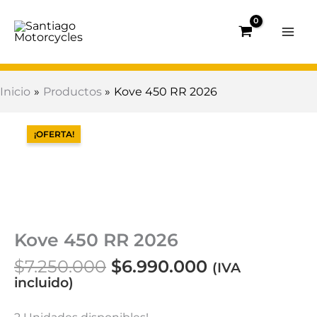
Ir
al
contenido
Inicio
Productos
Kove 450 RR 2026
El
El
precio
precio
¡OFERTA!
original
actual
era:
es:
$7.250.000.
$6.990.000.
Kove 450 RR 2026
$
7.250.000
$
6.990.000
(IVA
incluido)