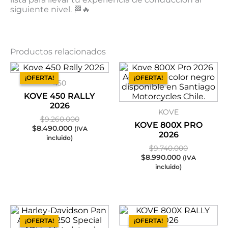
siguiente nivel. 🏁🔥
Productos relacionados
El
El
El
El
precio
precio
precio
precio
¡OFERTA!
¡OFERTA!
¡OFERTA!
¡OFERTA!
450
actual
original
actual
original
es:
era:
es:
era:
KOVE 450 RALLY
$8.490.000.
$9.260.000.
$8.990.000.
$9.740.000
2026
KOVE
$
9.260.000
KOVE 800X PRO
$
8.490.000
(IVA
2026
incluido)
$
9.740.000
$
8.990.000
(IVA
incluido)
El
El
El
El
precio
precio
precio
precio
¡OFERTA!
¡OFERTA!
¡OFERTA!
¡OFERTA!
actual
original
actual
original