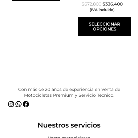
la
$
672.800
$
336.400
página
(IVA incluido)
de
producto
SELECCIONAR
OPCIONES
Instagram
WhatsApp
Facebook
Con más de 20 años de experiencia en Venta de
Motocicletas Premium y Servicio Técnico.
Nuestros servicios
Venta motocicletas