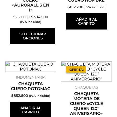
CUERO
CUERO HOMBRE
opciones
«AURORALL 3 EN
$
812.200
(IVA incluido)
se
1»
pueden
$
769.000
$
384.500
AÑADIR AL
elegir
(IVA incluido)
CARRITO
en
la
SELECCIONAR
página
OPCIONES
de
producto
Este
El
El
precio
precio
producto
¡OFERTA!
¡OFERTA!
original
actual
tiene
INDUMENTARIA
era:
es:
múltiples
$672.800.
$336.4
variantes.
CHAQUETA
CHAQUETAS
Las
CUERO POTOMAC
opciones
CHAQUETA
$
852.600
(IVA incluido)
se
MOTERA DE
pueden
CUERO «CYCLE
AÑADIR AL
elegir
QUEEN 120°
CARRITO
en
ANIVERSARIO»