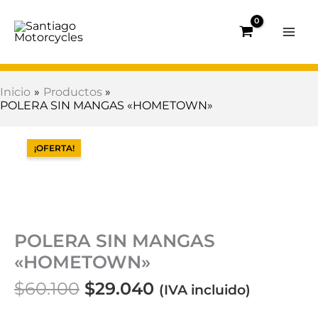
Ir
al
contenido
Inicio
Productos
POLERA SIN MANGAS «HOMETOWN»
El
El
POLERA
precio
precio
SIN
¡OFERTA!
original
actual
MANGAS
era:
es:
"HOMETOWN"
$60.100.
$29.040.
cantidad
POLERA SIN MANGAS
«HOMETOWN»
$
60.100
$
29.040
(IVA incluido)