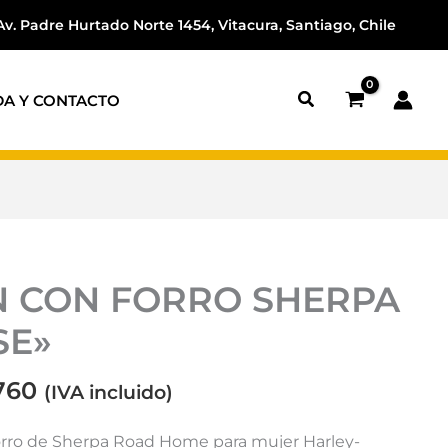
Av. Padre Hurtado Norte 1454, Vitacura, Santiago, Chile
DA Y CONTACTO
El
 CON FORRO SHERPA
io
precio
nal
actual
SE»
es:
.900.
$50.760.
760
(IVA incluido)
orro de Sherpa Road Home para mujer Harley-