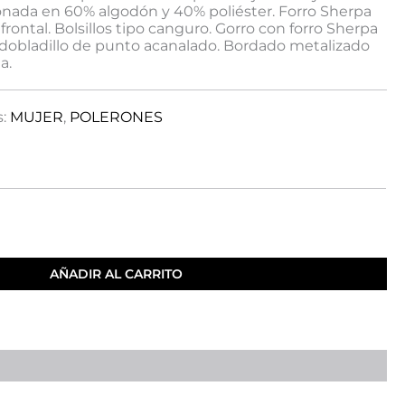
nada en 60% algodón y 40% poliéster. Forro Sherpa
 frontal. Bolsillos tipo canguro. Gorro con forro Sherpa
y dobladillo de punto acanalado. Bordado metalizado
a.
s:
MUJER
,
POLERONES
AÑADIR AL CARRITO