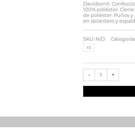
Davidson®. Confeccio
100% poliéster. Cierre
de poliéster. Puños 
en delantero y espald
SKU:
N/D
Categoría
XS
-
+