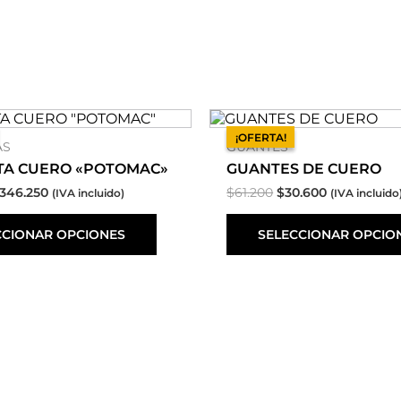
l
El
Este
El
El
recio
precio
precio
precio
producto
¡OFERTA!
¡OFERTA!
AS
GUANTES
riginal
actual
original
actual
tiene
ra:
es:
era:
es:
múltiples
A CUERO «POTOMAC»
GUANTES DE CUERO
692.500.
$346.250.
$61.200.
$30.600.
variantes.
346.250
$
61.200
$
30.600
(IVA incluido)
(IVA incluido
Las
opciones
CCIONAR OPCIONES
SELECCIONAR OPCIO
se
pueden
elegir
en
la
página
de
producto