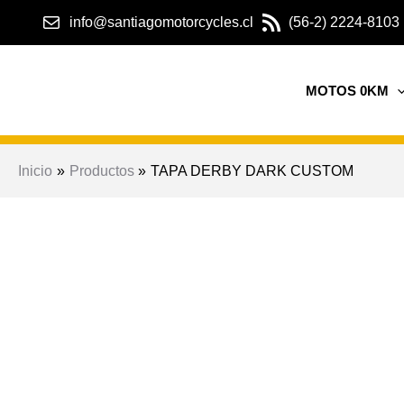
Ir
info@santiagomotorcycles.cl
(56-2) 2224-8103
al
¡Oferta!
contenido
MOTOS 0KM
Inicio
Productos
TAPA DERBY DARK CUSTOM