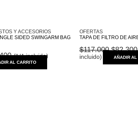
STOS Y ACCESORIOS
OFERTAS
INGLE SIDED SWINGARM BAG
TAPA DE FILTRO DE AIR
$
117.000
$
82.300
.400
(IVA incluido)
incluido)
AÑADIR AL
DIR AL CARRITO