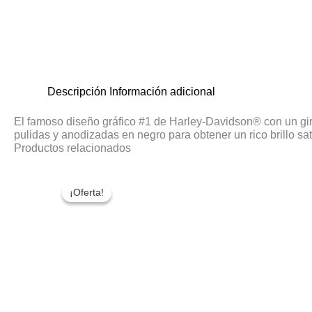
Descripción
Información adicional
El famoso diseño gráfico #1 de Harley-Davidson® con un giro 
pulidas y anodizadas en negro para obtener un rico brillo sa
Productos relacionados
El
El
precio
precio
¡Oferta!
¡Oferta!
original
actual
era:
es:
$154.000.
$129.900.