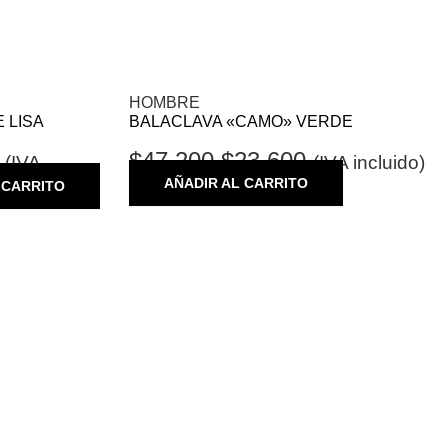
HOMBRE
E LISA
BALACLAVA «CAMO» VERDE
$
47.200
$
23.600
(IVA
(IVA incluido)
AÑADIR AL CARRITO
 CARRITO