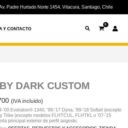
El
precio
Av. Padre Hurtado Norte 1454, Vitacura, Santiago, Chile
l
actual
es:
700.
$188.700.
A Y CONTACTO
RBY DARK CUSTOM
700
(IVA incluido)
-’00 Evolution® 1340, ’99-’17 Dyna, ’99-’18 Softail (excepto
g y Trike (excepto modelos FLHTCUL, FLHTKL o ’07-’15
rta principal exterior de perfil angosto.