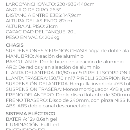
LARGO*ANCHO*ALTO: 220×936×140cm
ANGULO DE GIRO: 26.5°
DISTANCIA ENTRE EJES: 147,9cm
ALTURA DEL ASIENTO: 82cm
ALTURA AL PISO: 21cm
CAPACIDAD DEL TANQUE: 20L
PESO EN VACIO: 206kg
CHASIS
SUSPENSIONES Y FRENOS CHASIS: Viga de doble ala en
MANUBRIO: Aleación de aluminio
BASCULANTE: Doble brazo en aleación de aluminio
ARO: De radios y en aleación de aluminio
LLANTA DELANTERA: 110/80 rin19 PIRELLI SCORPION 
LLANTA TRASERA: 150/70 rin17 PIRELLI SCORPION RA
SUSPENSIÓN DELANTERA: Horquilla invertida KYB tot
SUSPENSIÓN TRASERA: Monoamortiguador KYB ajusta
FRENO DELANTERO: Doble disco flotante de 300mm,c
FRENO TRASERO: Disco de 240mm, con pinza NISSIN
ABS: ABS doble canal desconectable
SISTEMA ELÉCTRICO
BATERÍA: 12v 8.6ah gel
ILUMINACIÓN: Full Led.