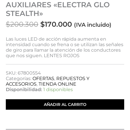
AUXILIARES «ELECTRA GLO
STEALTH»
$
200.300
$
170.000
(IVA incluido)
Las luces LED de acción rápida aumenta en
intensidad cuando se frena o se utilizan las señales
de giro para llamar la atención de los conductores
que nos siguen. LENTES ROJOS
SKU:
67800554
Categorías:
OFERTAS
,
REPUESTOS Y
ACCESORIOS
,
TIENDA ONLINE
Disponibilidad:
1 disponibles
AÑADIR AL CARRITO