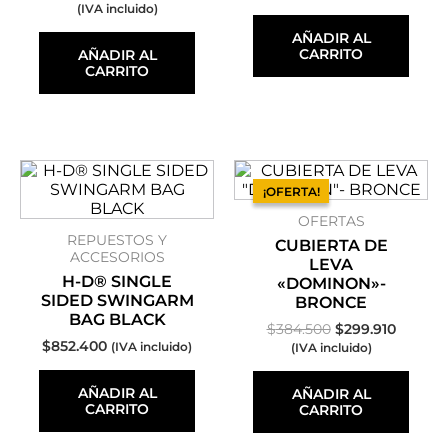
(IVA incluido)
AÑADIR AL
CARRITO
AÑADIR AL
CARRITO
El
El
precio
precio
¡OFERTA!
¡OFERTA!
original
actual
OFERTAS
era:
es:
$384.500.
$299.91
REPUESTOS Y
CUBIERTA DE
ACCESORIOS
LEVA
H-D® SINGLE
«DOMINON»-
SIDED SWINGARM
BRONCE
BAG BLACK
$
384.500
$
299.910
$
852.400
(IVA incluido)
(IVA incluido)
AÑADIR AL
AÑADIR AL
CARRITO
CARRITO