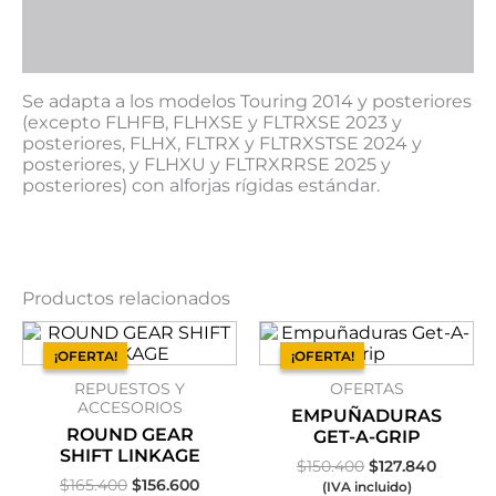
Descripción
Información adicional
Se adapta a los modelos Touring 2014 y posteriores
(excepto FLHFB, FLHXSE y FLTRXSE 2023 y
posteriores, FLHX, FLTRX y FLTRXSTSE 2024 y
posteriores, y FLHXU y FLTRXRRSE 2025 y
posteriores) con alforjas rígidas estándar.
Productos relacionados
El
El
El
El
precio
precio
precio
precio
¡OFERTA!
¡OFERTA!
¡OFERTA!
¡OFERTA!
original
actual
original
actual
REPUESTOS Y
OFERTAS
era:
es:
era:
es:
ACCESORIOS
$165.400.
$156.600.
$150.400.
$127.84
EMPUÑADURAS
ROUND GEAR
GET-A-GRIP
SHIFT LINKAGE
$
150.400
$
127.840
$
165.400
$
156.600
(IVA incluido)