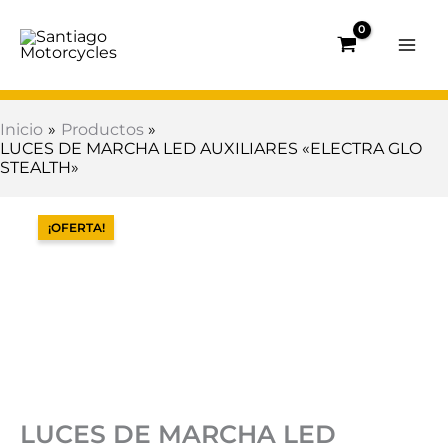
Ir
al
contenido
Inicio
Productos
LUCES DE MARCHA LED AUXILIARES «ELECTRA GLO
STEALTH»
El
El
LUCES
precio
precio
DE
¡OFERTA!
original
actual
MARCHA
era:
es:
LED
$200.300.
$170.000.
AUXILIARES
"ELECTRA
GLO
STEALTH"
cantidad
LUCES DE MARCHA LED